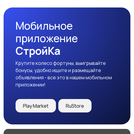
Мобильное
Свитеры и толстовки
Спортивная одежда
приложение
СтройКа
Крутите колесо фортуны, выигрывайте
Футболки и топы
Штаны и шорты
бонусы, удобно ищите и размещайте
объявления - все это в нашем мобильном
приложении!
Другое
Play Market
RuStore