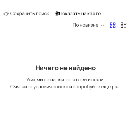
👉 Сохранить поиск
🌍Показать на карте
По новизне
Головные уборы
Домашняя одежда
Комбинезоны
Купальники
Ничего не найдено
Увы, мы не нашли то, что вы искали.
Смягчите условия поиска и попробуйте еще раз.
Нижнее белье
Обувь
Пиджаки и костюмы
Платья и юбки