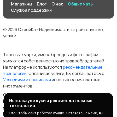
Магазины
Блог
О нас
Общие чаты
Служба поддержки
© 2026 СтройКа - Недвижимость, строительство,
услуги
Торговые марки, имена брендов и фотографии
являются собственностью их правообладателей.
На платформе используются
рекомендательные
технологии
. Оплачивая услуги, Вы соглашаетесь c
Условиями и правилами
использования платных
инструментов.
Отказ от ответственности
Правила сервиса
Используем куки и рекомендательные
Политика конфиденциальности
Пользовательское
технологии
соглашение
Запрещенные товары/услуги
Это чтобы сайт работал лучше. Оставаясь с нами, вы
Правообладателям
Партнерская программа