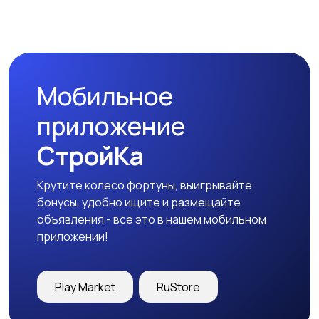
Комплектующие и
Аксессуары
запчасти
Мобильное
приложение
СтройКа
Крутите колесо фортуны, выигрывайте
бонусы, удобно ищите и размещайте
объявления - все это в нашем мобильном
приложении!
Play Market
RuStore