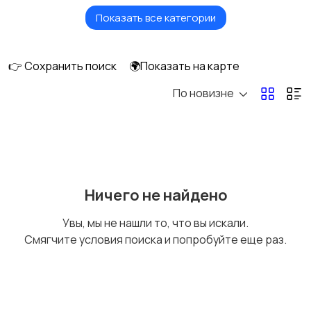
Показать все категории
Мониторы
Клавиатуры и мыши
👉 Сохранить поиск
🌍Показать на карте
По новизне
Оргтехника и
Сетевое
расходники
оборудование
Мультимедиа
Накопители данных и
Ничего не найдено
картридеры
Увы, мы не нашли то, что вы искали.
Смягчите условия поиска и попробуйте еще раз.
Программное
Рули, джойстики,
обеспечение
геймпады