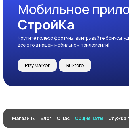
Мобильное прил
СтройКа
Крутите колесо фортуны, выигрывайте бонусы, у
все это в нашем мобильном приложении!
Play Market
RuStore
Магазины
Блог
О нас
Общие чаты
Служба 