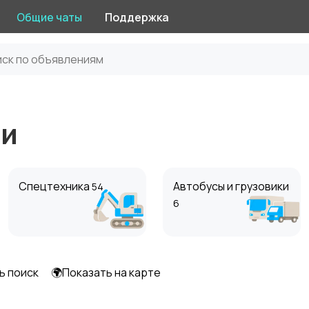
Общие чаты
Поддержка
ии
Спецтехника
Автобусы и грузовики
54
6
ь поиск
🌍Показать на карте