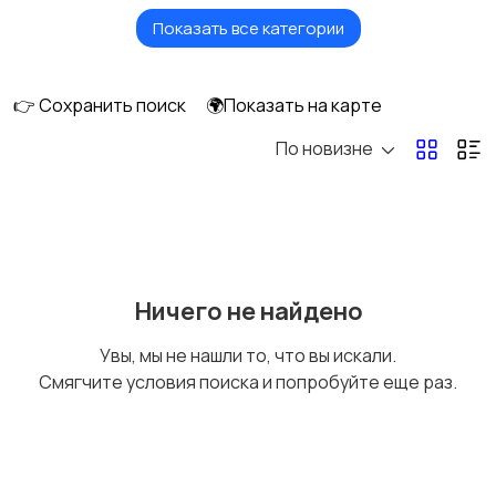
Показать все категории
Масла и автохимия
Автоэлектроника и
GPS
👉 Сохранить поиск
🌍Показать на карте
По новизне
Аксессуары и
Аудио и видео
инструменты
Противоугонные
Багажные системы и
Ничего не найдено
устройства
прицепы
Увы, мы не нашли то, что вы искали.
Смягчите условия поиска и попробуйте еще раз.
Мотоэкипировка
Другое