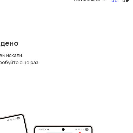
йдено
 вы искали.
робуйте еще раз.