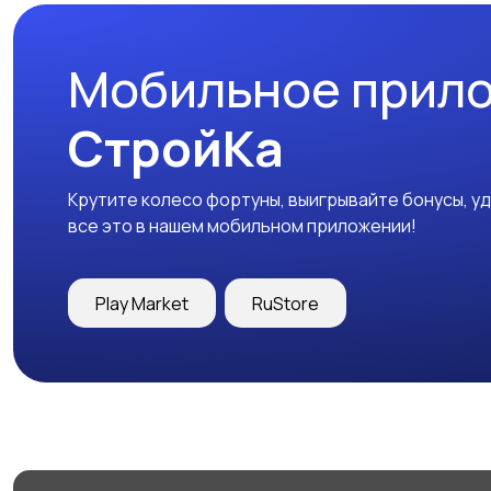
Мобильное прил
СтройКа
Крутите колесо фортуны, выигрывайте бонусы, у
все это в нашем мобильном приложении!
Play Market
RuStore