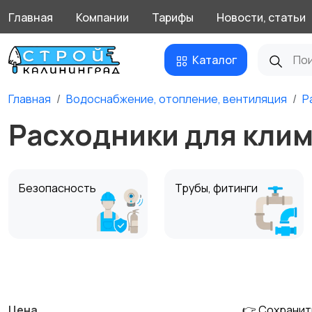
Главная
Компании
Тарифы
Новости, статьи
Каталог
Главная
Водоснабжение, отопление, вентиляция
Р
Расходники для клим
Безопасность
Трубы, фитинги
Электрооборудован
Расходники для
ие
климатического
55
оборудования
Цена
👉 Сохранит