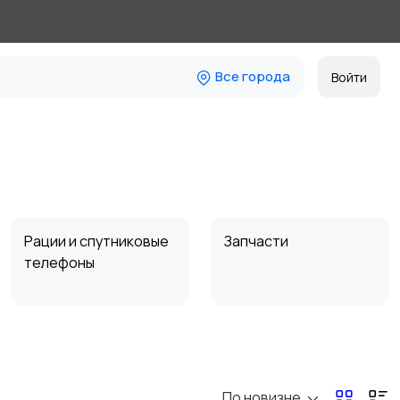
Все города
Войти
Рации и спутниковые
Запчасти
телефоны
По новизне