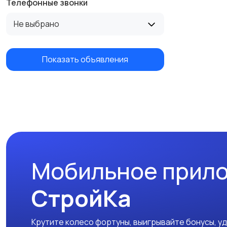
Телефонные звонки
Не выбрано
Показать объявления
Мобильное прил
СтройКа
Крутите колесо фортуны, выигрывайте бонусы, у