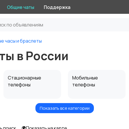
Общие чаты
Поддержка
е часы и браслеты
ты в России
Стационарные
Мобильные
телефоны
телефоны
Показать все категории
Чехлы
Аксессуары
ь поиск
🌍Показать на карте