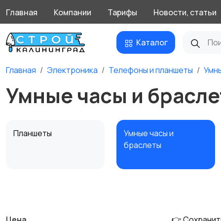
Главная
Компании
Тарифы
Новости, статьи
Каталог
Главная
Электроника
Телефоны и планшеты
Умны
Умные часы и брасле
Планшеты
Умные часы и
браслеты
Внешние
Зарядные устройства
аккумуляторы
Цена
👉 Сохранит