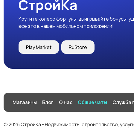
СтройКа
Крутите колесо фортуны, выигрывайте бонусы, у
все это в нашем мобильном приложении!
Play Market
RuStore
Магазины
Блог
О нас
Общие чаты
Служба 
© 2026 СтройКа - Недвижимость, строительство, услуг