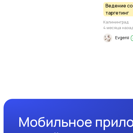
Ведение со
таргетинг
Калининград
4 месяца наза
Evgenii
Мобильное прил