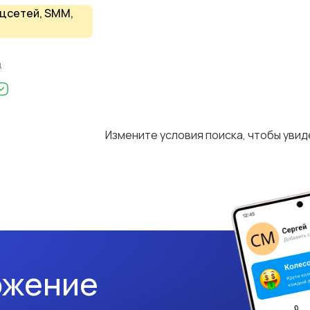
цсетей, SMM,
д
Измените условия поиска, чтобы уви
ожение