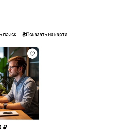
ь поиск
🌍Показать на карте
0 ₽