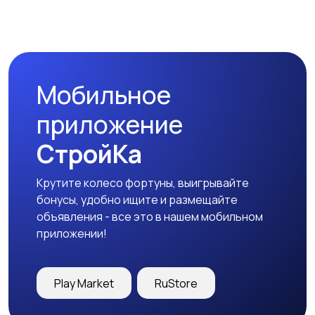
Магазины
Маркетинг и реклама
Мобильное
Медицина
Начало карьеры
приложение
СтройКа
Крутите колесо фортуны, выигрывайте
Образование и наука
Офисный персонал
бонусы, удобно ищите и размещайте
объявления - все это в нашем мобильном
приложении!
Перевозки, склад,
Продажи
Play Market
RuStore
закупки
50