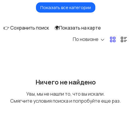
Показать все категории
Бытовые услуги и
Высший менеджмент
клининг
👉 Сохранить поиск
🌍Показать на карте
По новизне
Госслужба
Добыча сырья,
энергетика
Домашний персонал
Издательства и СМИ
Ничего не найдено
Увы, мы не нашли то, что вы искали.
Смягчите условия поиска и попробуйте еще раз.
Информационные
Искусство и
технологии
развлечения