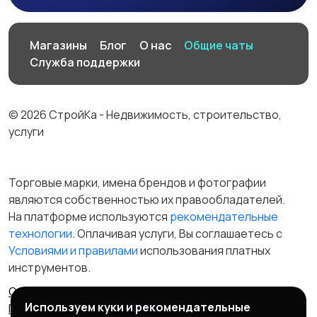
Производство
Рестораны и
19
Магазины
Блог
О нас
Общие чаты
общепит
Служба поддержки
© 2026 СтройКа - Недвижимость, строительство,
Сельское хозяйство
Спорт и красота
услуги
Торговые марки, имена брендов и фотографии
являются собственностью их правообладателей.
Страхование
Строительство и
На платформе используются
рекомендательные
ремонт
технологии
. Оплачивая услуги, Вы соглашаетесь c
Условиями и правилами
использования платных
инструментов.
Туризм и гостиницы
Управление
Отказ от ответственности
Правила сервиса
недвижимостью
Используем куки и рекомендательные
Политика конфиденциальности
Пользовательское