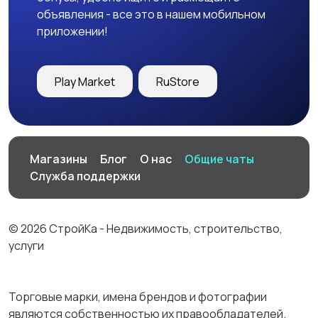
объявления - все это в нашем мобильном
приложении!
Play Market
RuStore
Магазины
Блог
О нас
Общие чаты
Служба поддержки
© 2026 СтройКа - Недвижимость, строительство,
услуги
Торговые марки, имена брендов и фотографии
являются собственностью их правообладателей.