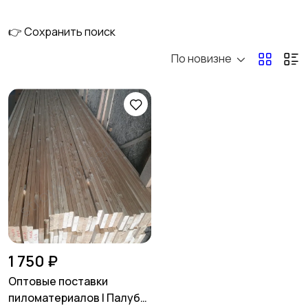
👉 Сохранить поиск
По новизне
Металл,
Общестроительные
металлические
материалы
изделия
Пены, герметики,
Пиломатериалы
1
клеи
Сухие строительные
Сыпучие материалы
смеси
1 750 ₽
Оптовые поставки
пиломатериалов | Палуба,
Утепление, изоляция
Фасадные системы