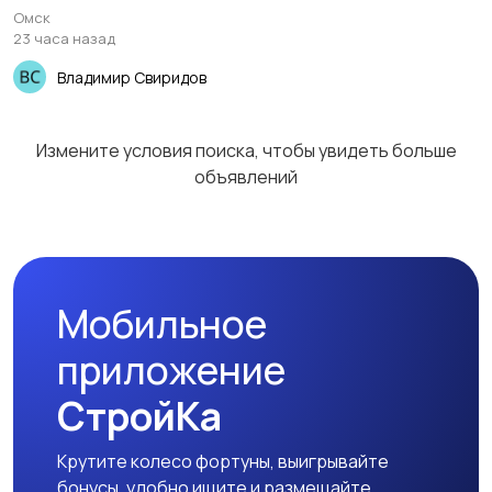
половка, планкет,
Омск
штакетник, брусок
23 часа назад
Владимир Свиридов
Измените условия поиска, чтобы увидеть больше
объявлений
Мобильное
приложение
СтройКа
Крутите колесо фортуны, выигрывайте
бонусы, удобно ищите и размещайте