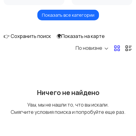
Показать все категории
Видеонаблюдение
Объективы
👉 Сохранить поиск
🌍Показать на карте
По новизне
Фотовспышки
Аксессуары
Штативы и
Студийное
Ничего не найдено
стабилизаторы
оборудование
Увы, мы не нашли то, что вы искали.
Смягчите условия поиска и попробуйте еще раз.
Цифровые
Компактные
фоторамки
фотопринтеры