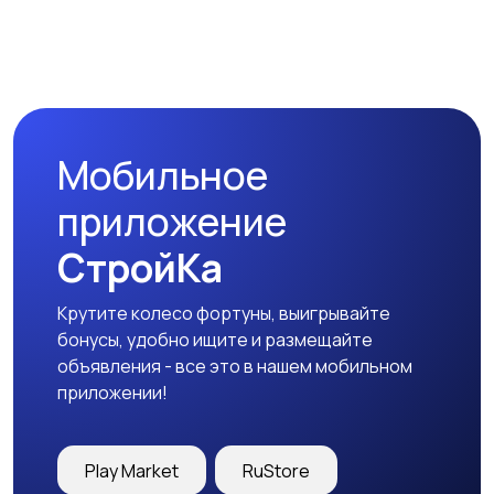
Бинокли и
оптические приборы
Мобильное
приложение
СтройКа
Крутите колесо фортуны, выигрывайте
бонусы, удобно ищите и размещайте
объявления - все это в нашем мобильном
приложении!
Play Market
RuStore