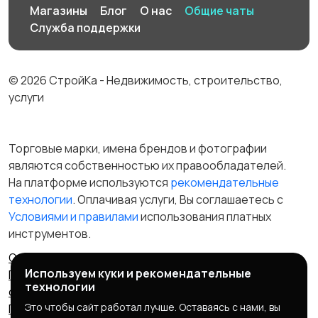
Магазины
Блог
О нас
Общие чаты
Служба поддержки
© 2026 СтройКа - Недвижимость, строительство,
услуги
Торговые марки, имена брендов и фотографии
являются собственностью их правообладателей.
На платформе используются
рекомендательные
технологии
. Оплачивая услуги, Вы соглашаетесь c
Условиями и правилами
использования платных
инструментов.
Отказ от ответственности
Правила сервиса
Используем куки и рекомендательные
Политика конфиденциальности
Пользовательское
технологии
соглашение
Запрещенные товары/услуги
Это чтобы сайт работал лучше. Оставаясь с нами, вы
Правообладателям
Партнерская программа