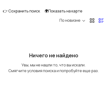
👉 Сохранить поиск
🌍Показать на карте
По новизне
Аренда квартиры
Аренда комнаты
Аренда дома
Квартиры посуточно
Ничего не найдено
Увы, мы не нашли то, что вы искали.
Смягчите условия поиска и попробуйте еще раз.
Комнаты посуточно
Дома посуточно
Коммерческая
Прочие строения