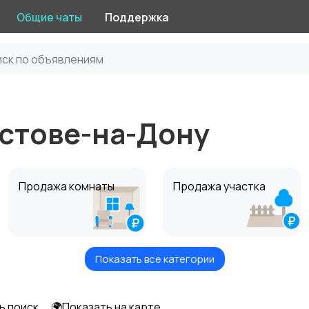
Общие чаты
Поддержка
остове-на-Дону
Продажа комнаты
Продажа участка
Показать все категории
Комнаты посуточно
Дома посуточно
ь поиск
🌍Показать на карте