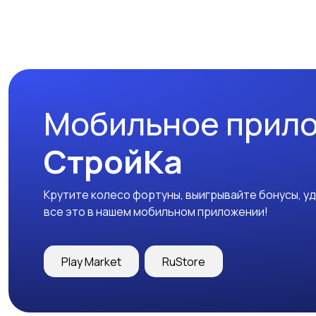
Мобильное прил
СтройКа
Крутите колесо фортуны, выигрывайте бонусы, у
все это в нашем мобильном приложении!
Play Market
RuStore