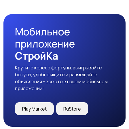
Комплектующие и
Аксессуары
запчасти
Мобильное
приложение
СтройКа
Крутите колесо фортуны, выигрывайте
бонусы, удобно ищите и размещайте
объявления - все это в нашем мобильном
приложении!
Play Market
RuStore