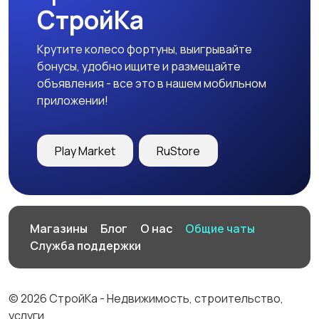
СтройКа
Крутите колесо фортуны, выигрывайте
бонусы, удобно ищите и размещайте
объявления - все это в нашем мобильном
приложении!
Play Market
RuStore
Магазины
Блог
О нас
Общие чаты
Служба поддержки
© 2026 СтройКа - Недвижимость, строительство,
услуги