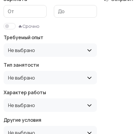
Медицина
Начало карьеры
🔥Срочно
Требуемый опыт
Производство
Рестораны и
Не выбрано
19
общепит
Тип занятости
Не выбрано
Туризм и гостиницы
Управление
недвижимостью
Характер работы
Не выбрано
Другие условия
Не выбрано