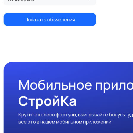
Показать объявления
Мобильное прил
СтройКа
Крутите колесо фортуны, выигрывайте бонусы, у
все это в нашем мобильном приложении!