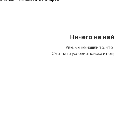
Образование и наука
Офисный персонал
Ничего не на
Сельское хозяйство
Спорт и красота
Увы, мы не нашли то, что
Смягчите условия поиска и поп
Управление
Финансы
персоналом