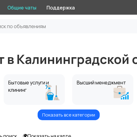
Общие чаты
Поддержка
т в Калининградской 
Бытовые услуги и
Высший менеджмент
клининг
Показать все категории
Информационные
Искусство и
технологии
развлечения
ь поиск
🌍Показать на карте