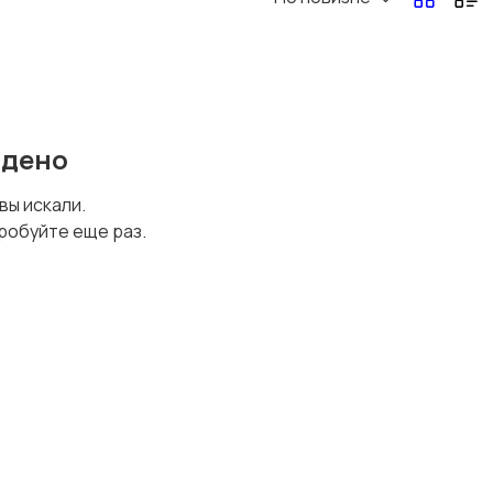
Перевозки, склад,
Продажи
закупки
йдено
Страхование
Строительство и
 вы искали.
ремонт
робуйте еще раз.
Юриспруденция