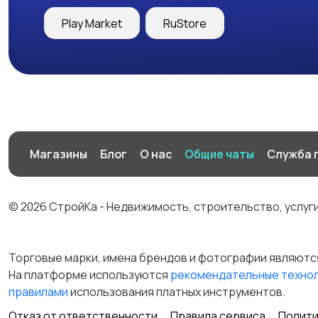
Play Market
RuStore
Магазины
Блог
О нас
Общие чаты
Служба 
© 2026 СтройКа - Недвижимость, строительство, услуг
Торговые марки, имена брендов и фотографии являютс
На платформе используются
рекомендательные техно
правилами
использования платных инструментов.
Отказ от ответственности
Правила сервиса
Полити