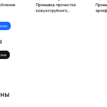
лубление
Промывка, прочистка
Промы
кожухотрубного
эрлиф
теплообменника
ения
ы
тзыв
ины