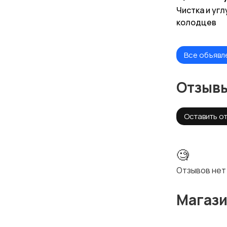
Чистка и уг
колодцев
Все объявл
Отзыв
Оставить о
🧐
Отзывов нет
Магаз