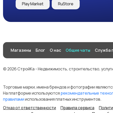
Play Market
RuStore
Магазины
Блог
О нас
Общие чаты
Служба 
© 2026 СтройКа - Недвижимость, строительство, услуг
Торговые марки, имена брендов и фотографии являютс
На платформе используются
рекомендательные техно
правилами
использования платных инструментов.
Отказ от ответственности
Правила сервиса
Полити