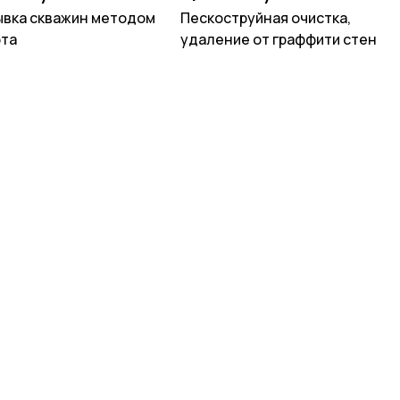
вка скважин методом
Пескоструйная очистка,
та
удаление от граффити стен