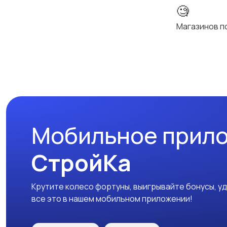
🧐
Магазинов п
Мобильное прил
СтройКа
Крутите колесо фортуны, выигрывайте бонусы, у
все это в нашем мобильном приложении!