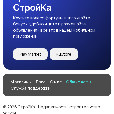
СтройКа
Крутите колесо фортуны, выигрывайте
бонусы, удобно ищите и размещайте
объявления - все это в нашем мобильном
приложении!
Play Market
RuStore
Магазины
Блог
О нас
Общие чаты
Служба поддержки
© 2026 СтройКа - Недвижимость, строительство,
услуги