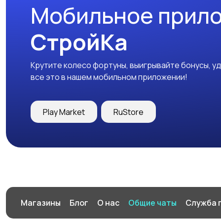
Мобильное прил
СтройКа
Крутите колесо фортуны, выигрывайте бонусы, у
все это в нашем мобильном приложении!
Play Market
RuStore
Магазины
Блог
О нас
Общие чаты
Служба 