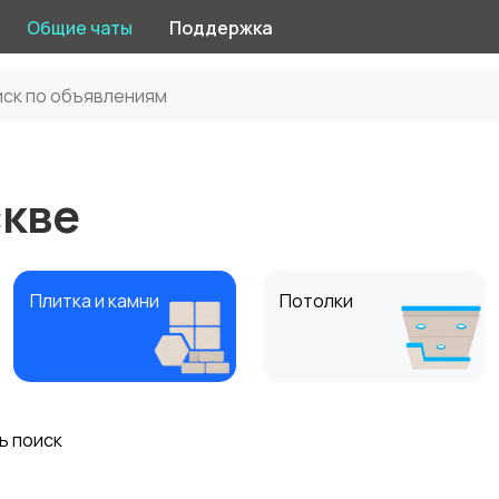
Общие чаты
Поддержка
скве
Плитка и камни
Потолки
ь поиск