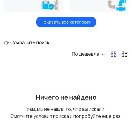
Показать все категории
Кондиционеры,
Сантехника и
вентиляция
санфаянс
👉 Сохранить поиск
По дешевле
Насосы, счетчики, газ
Котлы, радиаторы,
оборудование
Электрооборудован
Расходники для
Ничего не найдено
ие
климатического
оборудования
Увы, мы не нашли то, что вы искали.
Смягчите условия поиска и попробуйте еще раз.