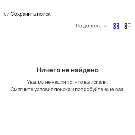
👉 Сохранить поиск
По дороже
Металл,
Общестроительные
металлические
материалы
изделия
Пены, герметики,
Пиломатериалы
Ничего не найдено
клеи
Увы, мы не нашли то, что вы искали.
Смягчите условия поиска и попробуйте еще раз.
Сухие строительные
Сыпучие материалы
смеси
Утепление, изоляция
Фасадные системы