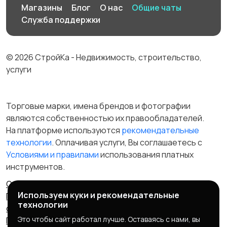
Магазины
Блог
О нас
Общие чаты
Служба поддержки
© 2026 СтройКа - Недвижимость, строительство,
услуги
Торговые марки, имена брендов и фотографии
являются собственностью их правообладателей.
На платформе используются
рекомендательные
технологии
. Оплачивая услуги, Вы соглашаетесь c
Условиями и правилами
использования платных
инструментов.
Отказ от ответственности
Правила сервиса
Используем куки и рекомендательные
Политика конфиденциальности
Пользовательское
технологии
соглашение
Запрещенные товары/услуги
Это чтобы сайт работал лучше. Оставаясь с нами, вы
Правообладателям
Партнерская программа