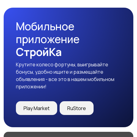
Мобильное
Аксессуары
приложение
СтройКа
Крутите колесо фортуны, выигрывайте
бонусы, удобно ищите и размещайте
объявления - все это в нашем мобильном
приложении!
Play Market
RuStore