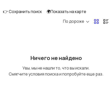
сабвуферы
кинотеатры
👉 Сохранить поиск
🌍Показать на карте
По дороже
DVD, Blu-ray и
Музыкальные центры
медиаплееры
и магнитолы
MP3-плееры и
Электронные книги
Ничего не найдено
портативное аудио
Увы, мы не нашли то, что вы искали.
Смягчите условия поиска и попробуйте еще раз.
Спутниковое и
Аудиоусилители и
цифровое ТВ
ресиверы
Наушники
Микрофоны