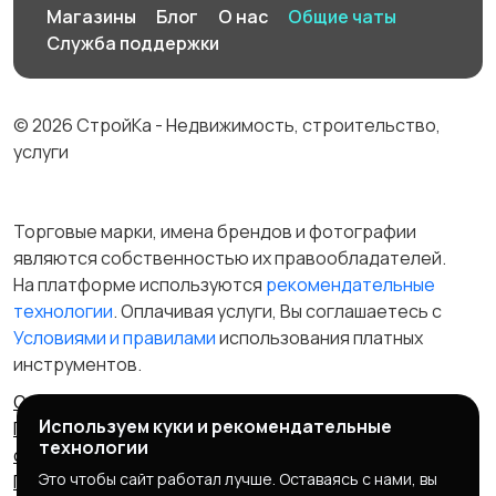
Магазины
Блог
О нас
Общие чаты
Служба поддержки
© 2026 СтройКа - Недвижимость, строительство,
услуги
Торговые марки, имена брендов и фотографии
являются собственностью их правообладателей.
На платформе используются
рекомендательные
технологии
. Оплачивая услуги, Вы соглашаетесь c
Условиями и правилами
использования платных
инструментов.
Отказ от ответственности
Правила сервиса
Используем куки и рекомендательные
Политика конфиденциальности
Пользовательское
технологии
соглашение
Запрещенные товары/услуги
Это чтобы сайт работал лучше. Оставаясь с нами, вы
Правообладателям
Партнерская программа