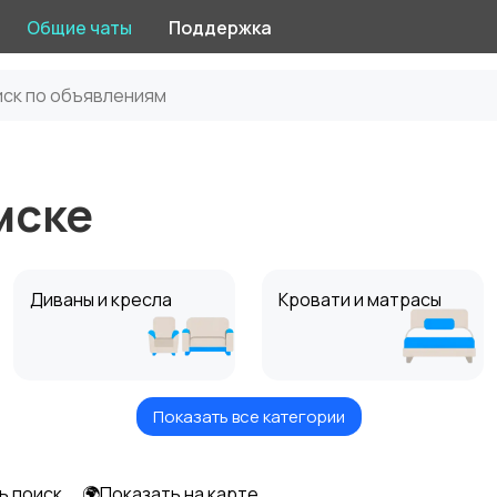
Общие чаты
Поддержка
мске
Диваны и кресла
Кровати и матрасы
Показать все категории
Оформление
Текстиль и ковры
интерьера
ь поиск
🌍Показать на карте