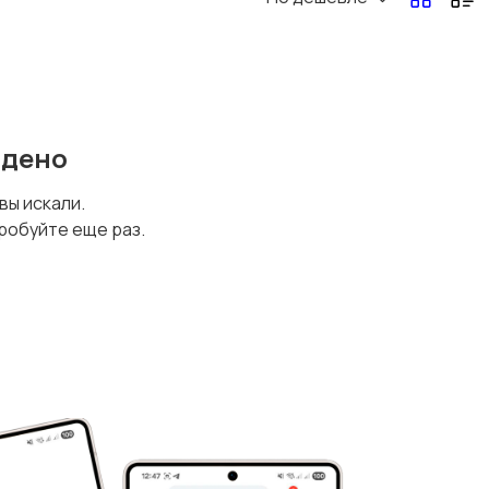
йдено
 вы искали.
робуйте еще раз.