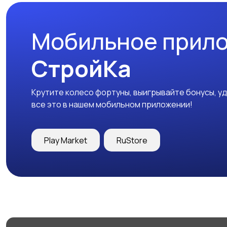
Мобильное прил
СтройКа
Крутите колесо фортуны, выигрывайте бонусы, у
все это в нашем мобильном приложении!
Play Market
RuStore