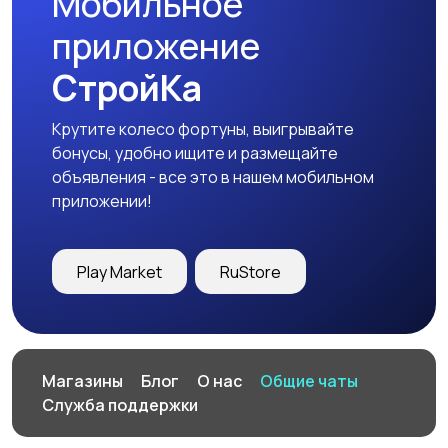
Мобильное
приложение
СтройКа
Крутите колесо фортуны, выигрывайте
бонусы, удобно ищите и размещайте
объявления - все это в нашем мобильном
приложении!
Play Market
RuStore
Магазины
Блог
О нас
Общие чаты
Служба поддержки