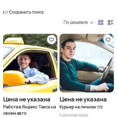
материалы
👉 Сохранить поиск
По дешевле
Инструменты
Окна, двери,
лестницы
Водоснабжение,
Услуги
отопление,
вентиляция
Транспорт
Вакансии
Цена не указана
Цена не указана
Работа в Яндекс.Такси на
Курьер на личном т/с
своем авто
5 месяцев назад
Для Бизнеса