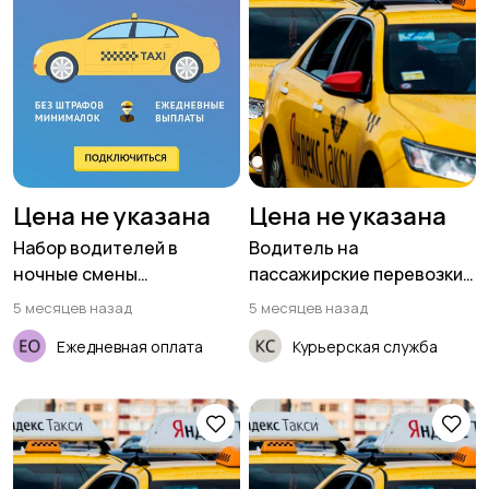
Цена не указана
Цена не указана
Набор водителей в
Водитель на
ночные смены
пассажирские перевозки
(приглашаем женщин)
(ищем женщин)
5 месяцев назад
5 месяцев назад
Ежедневная оплата
Курьерская служба