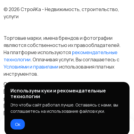
© 2026 СтройКа - Недвижимость, строительство,
услуги
Торговые марки, имена брендов и фотографии
являются собственностью их правообладателей.
На платформе используются
рекомендательные
технологии
. Оплачивая услуги, Вы соглашаетесь c
Условиями и правилами
использования платных
инструментов.
Отказ от ответственности
Правила сервиса
Используем куки и рекомендательные
Политика конфиденциальности
Пользовательское
технологии
соглашение
Запрещенные товары/услуги
Это чтобы сайт работал лучше. Оставаясь с нами, вы
Правообладателям
Партнерская программа
соглашаетесь на использование файлов куки.
Политика cookie
Ок
Домой
Избранное
Чат
Профиль