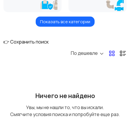
Показать все категории
Кондиционеры,
Сантехника и
вентиляция
санфаянс
👉 Сохранить поиск
По дешевле
Насосы, счетчики, газ
Котлы, радиаторы,
оборудование
Электрооборудован
Расходники для
Ничего не найдено
ие
климатического
оборудования
Увы, мы не нашли то, что вы искали.
Смягчите условия поиска и попробуйте еще раз.