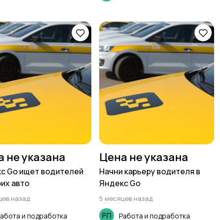
а не указана
Цена не указана
с Go ищет водителей
Начни карьеру водителя в
оих авто
Яндекс Go
цев назад
5 месяцев назад
абота и подработка
Работа и подработка