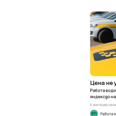
Цена не 
Работа води
яндексgo на
5 месяцев наз
Работа 