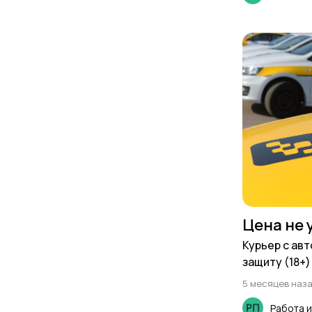
Цена не 
Курьер с авт
защиту (18+)
5 месяцев наз
Работа 