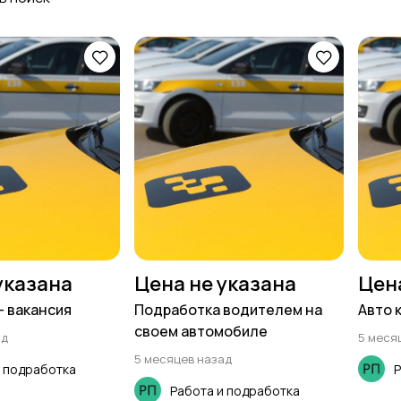
указана
Цена не указана
Цен
- вакансия
Подработка водителем на
Авто 
своем автомобиле
ад
5 меся
5 месяцев назад
и подработка
Р
Работа и подработка