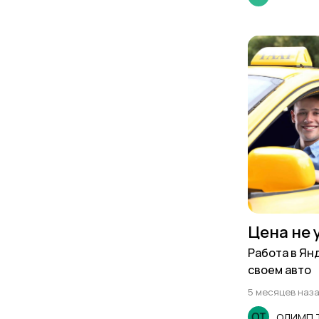
Цена не 
Работа в Ян
своем авто
5 месяцев наз
ОЛИМП Т