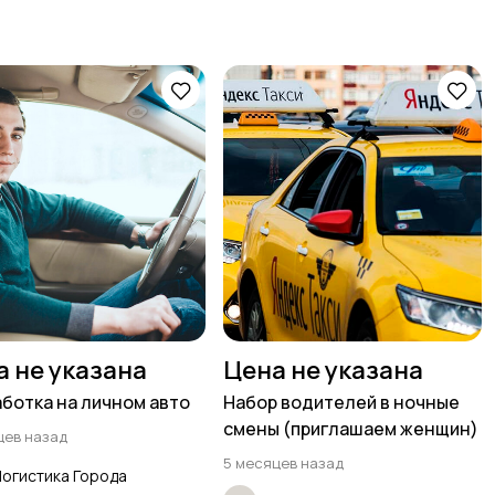
а не указана
Цена не указана
ботка на личном авто
Набор водителей в ночные
смены (приглашаем женщин)
цев назад
5 месяцев назад
огистика Города