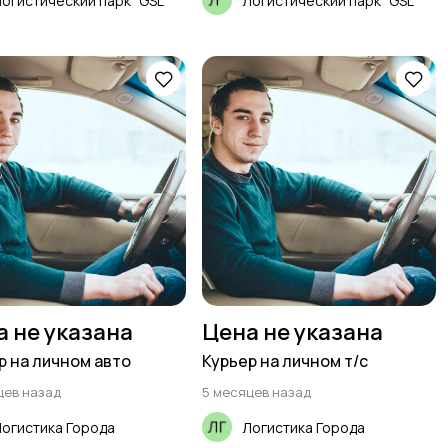
огистический парк "GSL"
Логистический парк "GSL"
а не указана
Цена не указана
р на личном авто
Курьер на личном т/с
цев назад
5 месяцев назад
огистика Города
Логистика Города