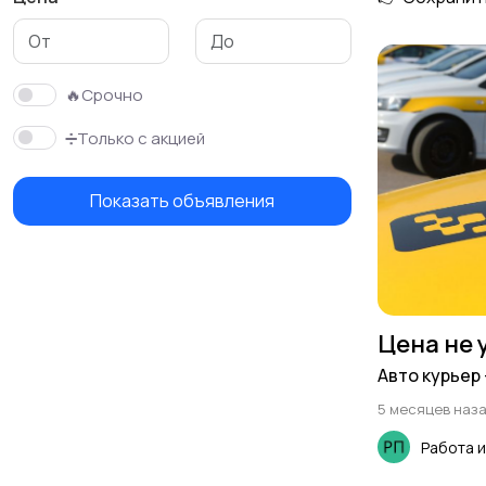
🔥Срочно
➗Только с акцией
Показать объявления
Цена не 
Авто курьер 
5 месяцев наз
Работа 