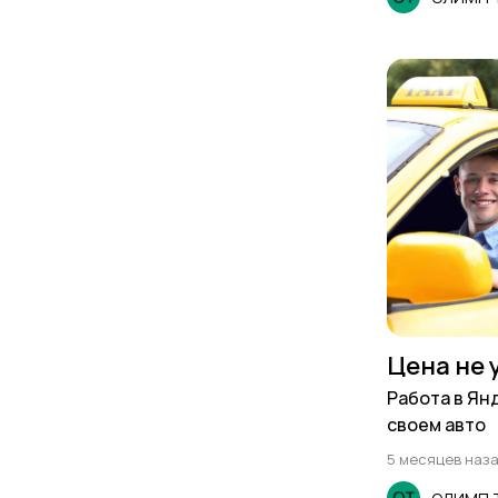
Цена не 
Работа в Ян
своем авто
5 месяцев наз