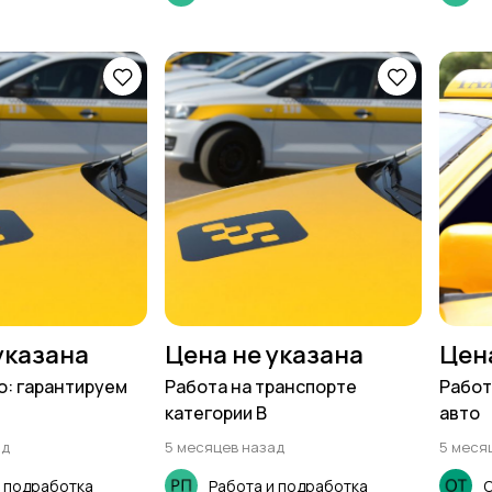
указана
Цена не указана
Цен
о: гарантируем
Работа на транспорте
Работ
категории В
авто
ад
5 месяцев назад
5 меся
и подработка
Работа и подработка