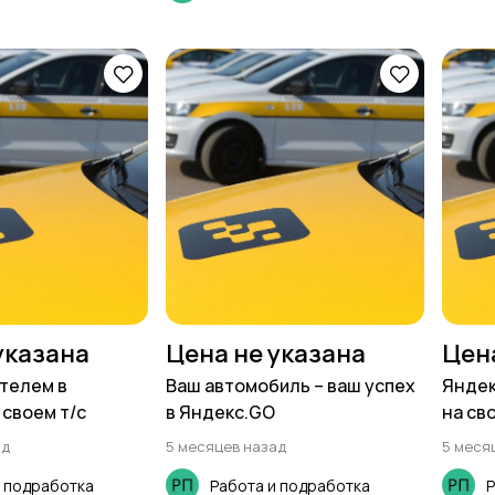
указана
Цена не указана
Цен
телем в
Ваш автомобиль – ваш успех
Яндек
 своем т/с
в Яндекс.GO
на св
ад
5 месяцев назад
5 меся
и подработка
Работа и подработка
Р