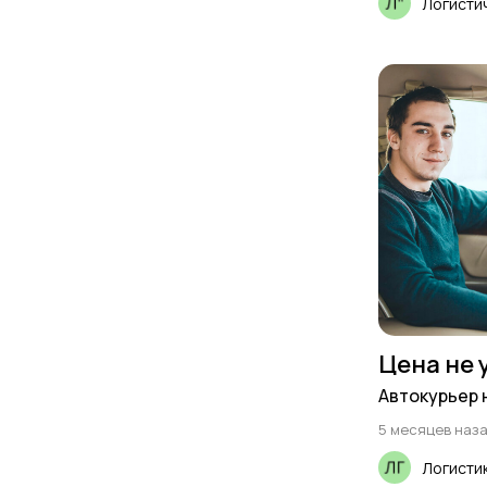
Логистич
Цена не 
Автокурьер 
5 месяцев наз
Логисти