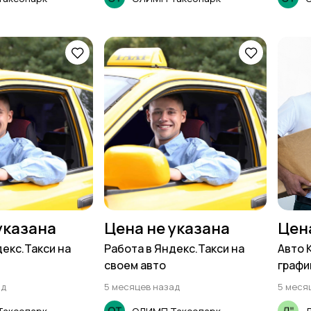
указана
Цена не указана
Цен
декс.Такси на
Работа в Яндекс.Такси на
Авто 
своем авто
графи
ад
5 месяцев назад
5 меся