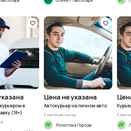
аксопарк
ОЛИМП Таксопарк
Л
указана
Цена не указана
Цен
курьером в
Автокурьер на личном авто
Курье
авку (18+)
5 месяцев назад
5 меся
ад
Логистика Города
Л