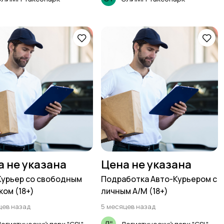
а не указана
Цена не указана
Курьер со свободным
Подработка Авто-Курьером с
ком (18+)
личным А/М (18+)
цев назад
5 месяцев назад