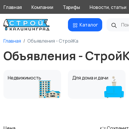
Главная
Компании
Тарифы
Новости, статьи
Каталог
Главная
Объявления - СтройКа
Объявления - Строй
Недвижимость
Для дома и дачи
Водоснабжение,
Услуги
отопление,
вентиляция
Цена
👉 Сохранит