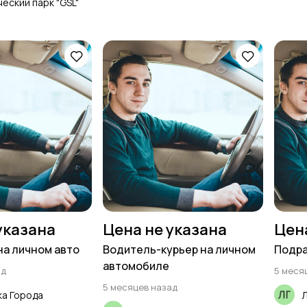
еский парк "GSL"
указана
Цена не указана
Цен
на личном авто
Водитель-курьер на личном
Подра
автомобиле
ад
5 меся
5 месяцев назад
ка Города
Л