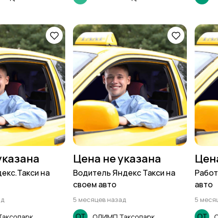
указана
Цена не указана
Цен
декс.Такси на
Водитель Яндекс Такси на
Работ
своем авто
авто
ад
5 месяцев назад
5 меся
аксопарк
ОЛИМП Таксопарк