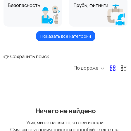
Безопасность
Трубы, фитинги
Показать все категории
Кондиционеры,
Сантехника и
вентиляция
санфаянс
👉 Сохранить поиск
По дороже
Насосы, счетчики, газ
Котлы, радиаторы,
оборудование
Электрооборудован
Расходники для
Ничего не найдено
ие
климатического
оборудования
Увы, мы не нашли то, что вы искали.
Смягчите условия поиска и попробуйте еще раз.