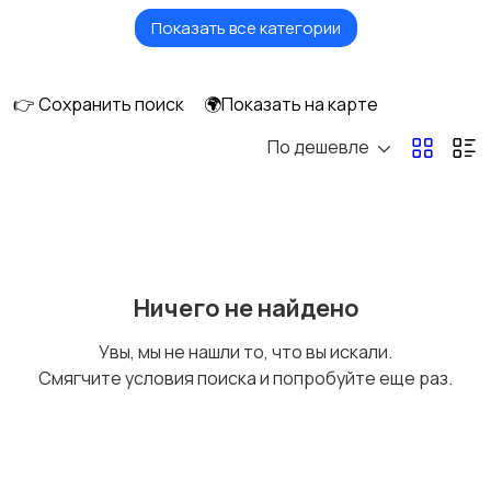
Показать все категории
Масла и автохимия
Автоэлектроника и
GPS
👉 Сохранить поиск
🌍Показать на карте
По дешевле
Аксессуары и
Аудио и видео
инструменты
Противоугонные
Багажные системы и
Ничего не найдено
устройства
прицепы
Увы, мы не нашли то, что вы искали.
Смягчите условия поиска и попробуйте еще раз.
Мотоэкипировка
Другое