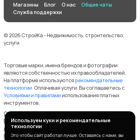
Магазины
Блог
О нас
Общие чаты
Служба поддержки
© 2026 СтройКа - Недвижимость, строительство,
услуги
Торговые марки, имена брендов и фотографии
являются собственностью их правообладателей.
На платформе используются
рекомендательные
технологии
. Оплачивая услуги, Вы соглашаетесь c
Условиями и правилами
использования платных
инструментов.
Отказ от ответственности
Правила сервиса
Используем куки и рекомендательные
Политика конфиденциальности
Пользовательское
технологии
соглашение
Запрещенные товары/услуги
Это чтобы сайт работал лучше. Оставаясь с нами, вы
Правообладателям
Партнерская программа