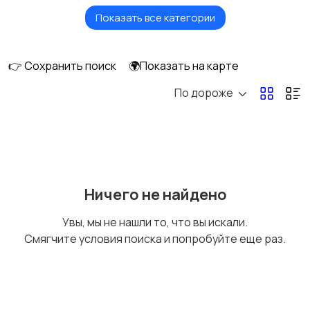
Показать все категории
Стационарные
Мобильные
телефоны
телефоны
👉 Сохранить поиск
🌍Показать на карте
По дороже
Рации и спутниковые
Запчасти
телефоны
Внешние
Зарядные устройства
Ничего не найдено
аккумуляторы
Увы, мы не нашли то, что вы искали.
Смягчите условия поиска и попробуйте еще раз.
Чехлы
Аксессуары