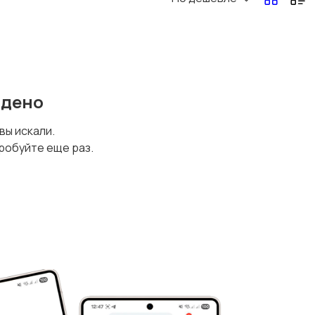
йдено
 вы искали.
робуйте еще раз.