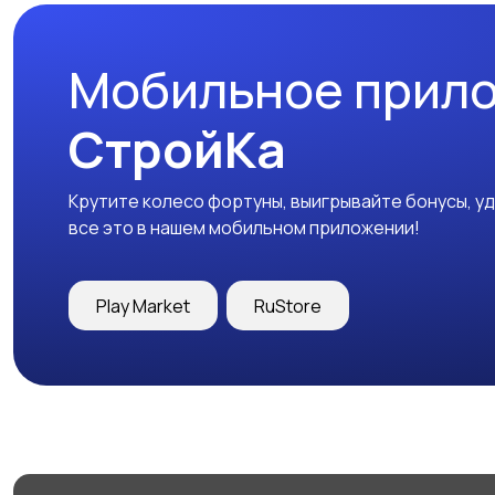
Мобильное прил
СтройКа
Крутите колесо фортуны, выигрывайте бонусы, у
все это в нашем мобильном приложении!
Play Market
RuStore