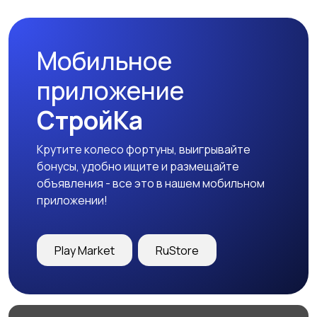
одеждой
Мобильное
Холодильники
Швейное
приложение
оборудование
СтройКа
Крутите колесо фортуны, выигрывайте
бонусы, удобно ищите и размещайте
объявления - все это в нашем мобильном
приложении!
Play Market
RuStore