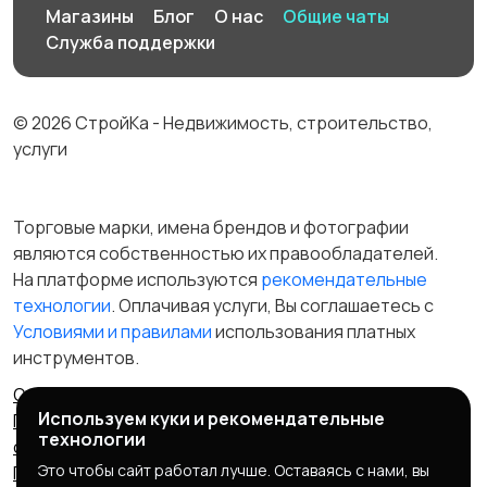
Магазины
Блог
О нас
Общие чаты
Служба поддержки
© 2026 СтройКа - Недвижимость, строительство,
услуги
Торговые марки, имена брендов и фотографии
являются собственностью их правообладателей.
На платформе используются
рекомендательные
технологии
. Оплачивая услуги, Вы соглашаетесь c
Условиями и правилами
использования платных
инструментов.
Отказ от ответственности
Правила сервиса
Используем куки и рекомендательные
Политика конфиденциальности
Пользовательское
технологии
соглашение
Запрещенные товары/услуги
Это чтобы сайт работал лучше. Оставаясь с нами, вы
Правообладателям
Партнерская программа