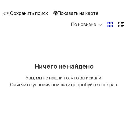
смешивание
техника
👉 Сохранить поиск
🌍Показать на карте
По новизне
Кулеры и фильтры для
Плиты и духовые
воды
шкафы
Посудомоечные
Приготовление еды
Ничего не найдено
машины
Увы, мы не нашли то, что вы искали.
Смягчите условия поиска и попробуйте еще раз.
Приготовление
Пылесосы и
напитков
пароочистители
Стиральные машины
Утюги и уход за