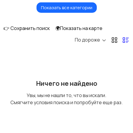
Показать все категории
Продажа комнаты
Продажа участка
👉 Сохранить поиск
🌍Показать на карте
По дороже
Аренда квартиры
Аренда комнаты
Аренда дома
Квартиры посуточно
Ничего не найдено
Увы, мы не нашли то, что вы искали.
Смягчите условия поиска и попробуйте еще раз.
Комнаты посуточно
Дома посуточно