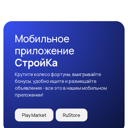
Коммерческая
Прочие строения
недвижимость
Мобильное
приложение
СтройКа
Крутите колесо фортуны, выигрывайте
бонусы, удобно ищите и размещайте
объявления - все это в нашем мобильном
приложении!
Play Market
RuStore