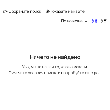
👉 Сохранить поиск
🌍Показать на карте
По новизне
Оргтехника и
Сетевое
расходники
оборудование
Мультимедиа
Накопители данных и
Ничего не найдено
картридеры
Увы, мы не нашли то, что вы искали.
Смягчите условия поиска и попробуйте еще раз.
Программное
Рули, джойстики,
обеспечение
геймпады
Комплектующие и
Аксессуары