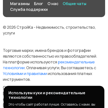
Магазины
Блог
О нас
Общие чаты
Служба поддержки
© 2026 СтройКа - Недвижимость, строительство,
услуги
Торговые марки, имена брендов и фотографии
являются собственностью их правообладателей.
На платформе используются
рекомендательные
технологии
. Оплачивая услуги, Вы соглашаетесь c
Условиями и правилами
использования платных
инструментов.
Отказ от ответственности
Правила сервиса
Используем куки и рекомендательные
Политика конфиденциальности
Пользовательское
технологии
соглашение
Запрещенные товары/услуги
Это чтобы сайт работал лучше. Оставаясь с нами, вы
Правообладателям
Партнерская программа