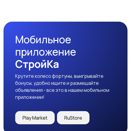
Бинокли и
оптические приборы
Мобильное
приложение
СтройКа
Крутите колесо фортуны, выигрывайте
бонусы, удобно ищите и размещайте
объявления - все это в нашем мобильном
приложении!
Play Market
RuStore