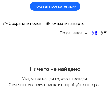
Показать все категории
Видеонаблюдение
Объективы
👉 Сохранить поиск
🌍Показать на карте
По дешевле
Фотовспышки
Аксессуары
Штативы и
Студийное
Ничего не найдено
стабилизаторы
оборудование
Увы, мы не нашли то, что вы искали.
Смягчите условия поиска и попробуйте еще раз.
Цифровые
Компактные
фоторамки
фотопринтеры