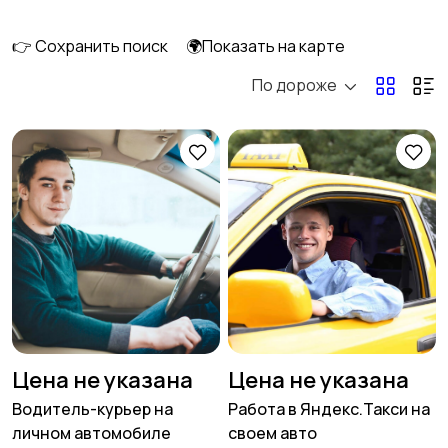
клининг
👉 Сохранить поиск
🌍Показать на карте
По дороже
Госслужба
Добыча сырья,
энергетика
Домашний персонал
Издательства и СМИ
Информационные
Искусство и
технологии
развлечения
Цена не указана
Цена не указана
Водитель-курьер на
Работа в Яндекс.Такси на
личном автомобиле
своем авто
Магазины
Маркетинг и реклама