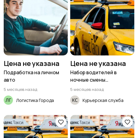
Цена не указана
Цена не указана
Подработка на личном
Набор водителей в
авто
ночные смены
(приглашаем женщин)
5 месяцев назад
5 месяцев назад
Логистика Города
Курьерская служба