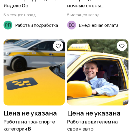
Яндекс Go
ночные смены
(приглашаем женщин)
5 месяцев назад
5 месяцев назад
Работа и подработка
Ежедневная оплата
Цена не указана
Цена не указана
Работа на транспорте
Работа водителем на
категории В
своем авто