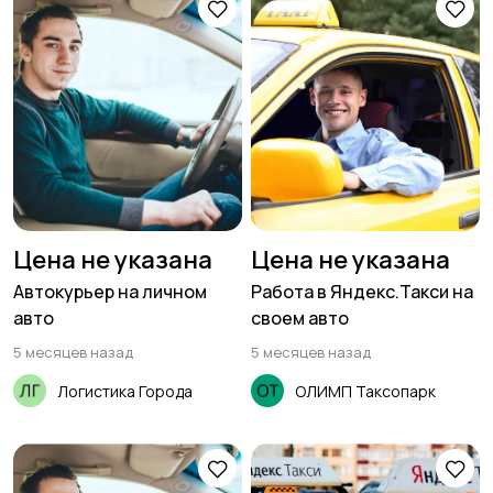
Цена не указана
Цена не указана
Автокурьер на личном
Работа в Яндекс.Такси на
авто
своем авто
5 месяцев назад
5 месяцев назад
Логистика Города
ОЛИМП Таксопарк