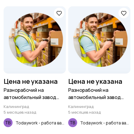
Цена не указана
Цена не указана
Разнорабочий на
Разнорабочий на
автомобильный завод
автомобильный завод
(вахта для РФ)
(вахта для РФ)
Калининград
Калининград
5 месяцев назад
5 месяцев назад
Todaywork - работа вахтой
Todaywork - работа вахтой