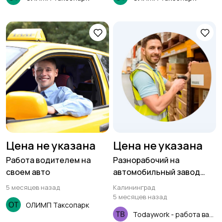
Цена не указана
Цена не указана
Работа водителем на
Разнорабочий на
своем авто
автомобильный завод
(вахта для РФ)
5 месяцев назад
Калининград
5 месяцев назад
ОЛИМП Таксопарк
Todaywork - работа вахтой