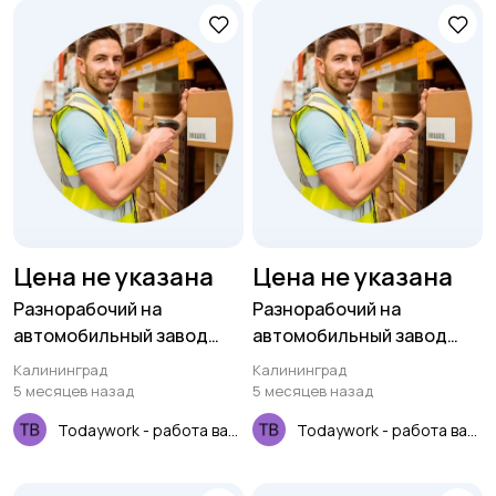
Цена не указана
Цена не указана
Разнорабочий на
Разнорабочий на
автомобильный завод
автомобильный завод
(вахта для РФ)
(вахта для РФ)
Калининград
Калининград
5 месяцев назад
5 месяцев назад
Todaywork - работа вахтой
Todaywork - работа вахтой