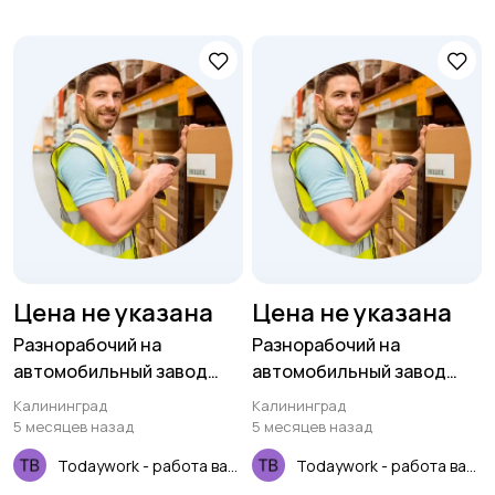
Цена не указана
Цена не указана
Разнорабочий на
Разнорабочий на
автомобильный завод
автомобильный завод
(вахта для РФ)
(вахта для РФ)
Калининград
Калининград
5 месяцев назад
5 месяцев назад
Todaywork - работа вахтой
Todaywork - работа вахтой