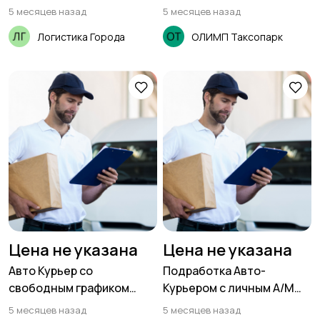
5 месяцев назад
5 месяцев назад
Логистика Города
ОЛИМП Таксопарк
Медицина
Начало карьеры
Образование и наука
Офисный персонал
Перевозки, склад,
Продажи
Цена не указана
Цена не указана
закупки
Авто Курьер со
Подработка Авто-
свободным графиком
Курьером с личным А/М
(18+)
(18+)
5 месяцев назад
5 месяцев назад