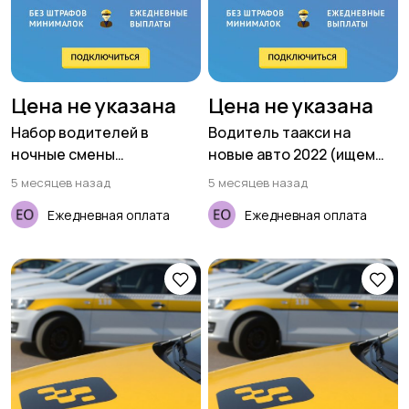
Цена не указана
Цена не указана
Набор водителей в
Водитель таакси на
ночные смены
новые авто 2022 (ищем
(приглашаем женщин)
женщин)
5 месяцев назад
5 месяцев назад
Ежедневная оплата
Ежедневная оплата