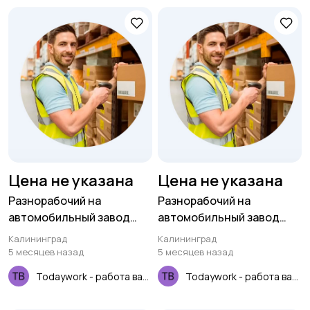
Цена не указана
Цена не указана
Разнорабочий на
Разнорабочий на
автомобильный завод
автомобильный завод
(вахта для РФ)
(вахта для РФ)
Калининград
Калининград
5 месяцев назад
5 месяцев назад
Todaywork - работа вахтой
Todaywork - работа вахтой