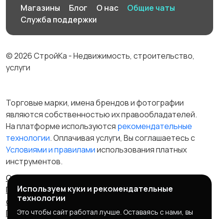
Магазины
Блог
О нас
Общие чаты
Служба поддержки
© 2026 СтройКа - Недвижимость, строительство,
услуги
Торговые марки, имена брендов и фотографии
являются собственностью их правообладателей.
На платформе используются
рекомендательные
технологии
. Оплачивая услуги, Вы соглашаетесь c
Условиями и правилами
использования платных
инструментов.
Отказ от ответственности
Правила сервиса
Используем куки и рекомендательные
Политика конфиденциальности
Пользовательское
технологии
соглашение
Запрещенные товары/услуги
Это чтобы сайт работал лучше. Оставаясь с нами, вы
Правообладателям
Партнерская программа