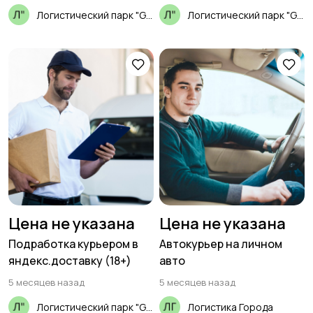
Производство
Рестораны и
19
Логистический парк "GSL"
Логистический парк "GSL"
общепит
Сельское хозяйство
Спорт и красота
Страхование
Строительство и
ремонт
Цена не указана
Цена не указана
Подработка курьером в
Автокурьер на личном
Туризм и гостиницы
Управление
яндекс.доставку (18+)
авто
недвижимостью
5 месяцев назад
5 месяцев назад
Логистический парк "GSL"
Логистика Города