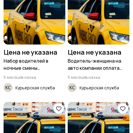
Цена не указана
Цена не указана
Набор водителей в
Водитель-женщина на
ночные смены
авто компании оплата
(приглашаем женщин)
ежедневно
5 месяцев назад
5 месяцев назад
Курьерская служба
Курьерская служба