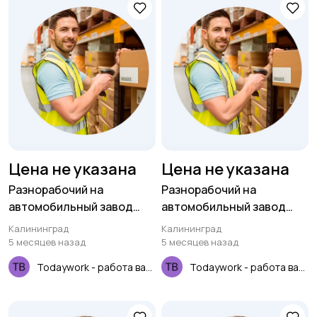
Цена не указана
Цена не указана
Разнорабочий на
Разнорабочий на
автомобильный завод
автомобильный завод
(вахта для РФ)
(вахта для РФ)
Калининград
Калининград
5 месяцев назад
5 месяцев назад
Todaywork - работа вахтой
Todaywork - работа вахтой