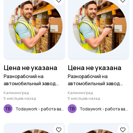
Цена не указана
Цена не указана
Разнорабочий на
Разнорабочий на
автомобильный завод
автомобильный завод
(вахта для РФ)
(вахта для РФ)
Калининград
Калининград
5 месяцев назад
5 месяцев назад
Todaywork - работа вахтой
Todaywork - работа вахтой