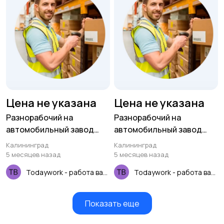
Цена не указана
Цена не указана
Разнорабочий на
Разнорабочий на
автомобильный завод
автомобильный завод
(вахта для РФ)
(вахта для РФ)
Калининград
Калининград
5 месяцев назад
5 месяцев назад
Todaywork - работа вахтой
Todaywork - работа вахтой
Показать еще