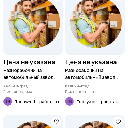
Цена не указана
Цена не указана
Разнорабочий на
Разнорабочий на
автомобильный завод
автомобильный завод
(вахта для РФ)
(вахта для РФ)
Калининград
Калининград
5 месяцев назад
5 месяцев назад
Todaywork - работа вахтой
Todaywork - работа вахтой