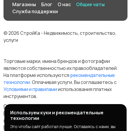
Магазины
Блог
О нас
Общие чаты
Служба поддержки
© 2026 СтройКа - Недвижимость, строительство,
услуги
Торговые марки, имена брендов и фотографии
являются собственностью их правообладателей.
На платформе используются
рекомендательные
технологии
. Оплачивая услуги, Вы соглашаетесь c
Условиями и правилами
использования платных
инструментов.
Отказ от ответственности
Правила сервиса
Используем куки и рекомендательные
Политика конфиденциальности
Пользовательское
технологии
соглашение
Запрещенные товары/услуги
Это чтобы сайт работал лучше. Оставаясь с нами, вы
Правообладателям
Партнерская программа