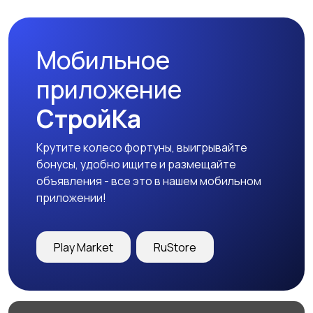
Мобильное
Свитеры и толстовки
Спортивная одежда
приложение
СтройКа
Крутите колесо фортуны, выигрывайте
Футболки и топы
Штаны и шорты
бонусы, удобно ищите и размещайте
объявления - все это в нашем мобильном
приложении!
Другое
Play Market
RuStore