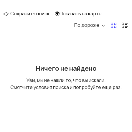
👉 Сохранить поиск
🌍Показать на карте
По дороже
Головные уборы
Домашняя одежда
Комбинезоны
Купальники
Ничего не найдено
Увы, мы не нашли то, что вы искали.
Смягчите условия поиска и попробуйте еще раз.
Нижнее белье
Обувь
Пиджаки и костюмы
Платья и юбки