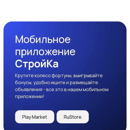
Бинокли и
оптические приборы
Мобильное
приложение
СтройКа
Крутите колесо фортуны, выигрывайте
бонусы, удобно ищите и размещайте
объявления - все это в нашем мобильном
приложении!
Play Market
RuStore