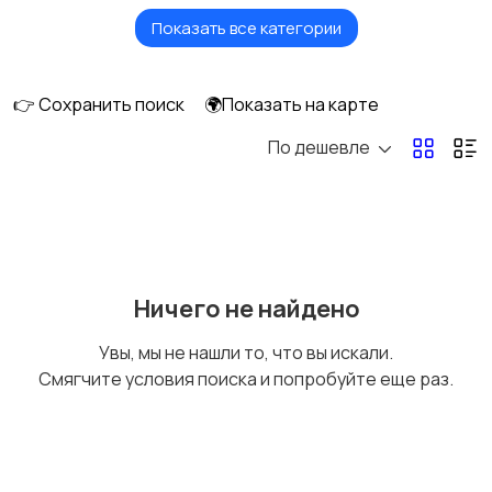
Показать все категории
Видеонаблюдение
Объективы
👉 Сохранить поиск
🌍Показать на карте
По дешевле
Фотовспышки
Аксессуары
Штативы и
Студийное
Ничего не найдено
стабилизаторы
оборудование
Увы, мы не нашли то, что вы искали.
Смягчите условия поиска и попробуйте еще раз.
Цифровые
Компактные
фоторамки
фотопринтеры