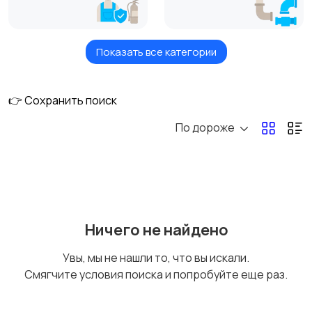
Показать все категории
Кондиционеры,
Сантехника и
вентиляция
санфаянс
👉 Сохранить поиск
По дороже
Насосы, счетчики, газ
Котлы, радиаторы,
оборудование
Электрооборудован
Расходники для
Ничего не найдено
ие
климатического
оборудования
Увы, мы не нашли то, что вы искали.
Смягчите условия поиска и попробуйте еще раз.