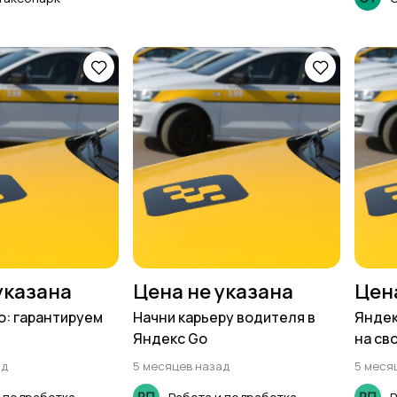
указана
Цена не указана
Цен
о: гарантируем
Начни карьеру водителя в
Яндек
Яндекс Go
на св
ад
5 месяцев назад
5 меся