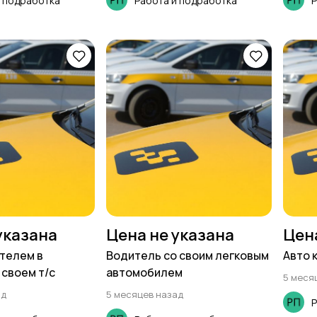
и подработка
Работа и подработка
Р
указана
Цена не указана
Цен
телем в
Водитель со своим легковым
Авто 
 своем т/с
автомобилем
5 меся
ад
5 месяцев назад
Р