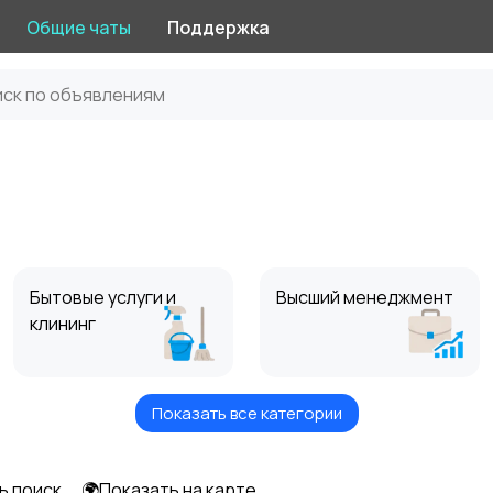
Общие чаты
Поддержка
Бытовые услуги и
Высший менеджмент
клининг
Показать все категории
Информационные
Искусство и
технологии
развлечения
ь поиск
🌍Показать на карте