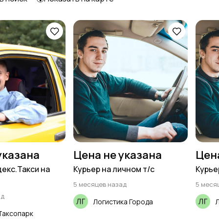
Образование и наука
Офисный персонал
Сельское хозяйство
Спорт и красота
Управление
Финансы
персоналом
указана
Цена не указана
Цен
декс.Такси на
Курьер на личном т/с
Курье
5 месяцев назад
5 меся
ад
Логистика Города
Л
аксопарк