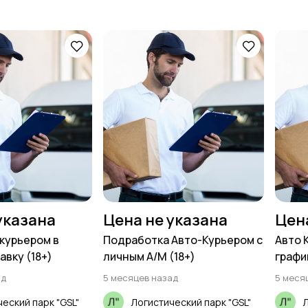
указана
Цена не указана
Цен
курьером в
Подработка Авто-Курьером с
Авто 
авку (18+)
личным А/М (18+)
графи
ад
5 месяцев назад
5 меся
еский парк "GSL"
Логистический парк "GSL"
Л