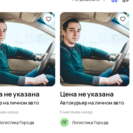
Перевозки, склад,
Продажи
закупки
Страхование
Строительство и
ремонт
Юриспруденция
а не указана
Цена не указана
р на личном авто
Автокурьер на личном авто
цев назад
5 месяцев назад
огистика Города
Логистика Города