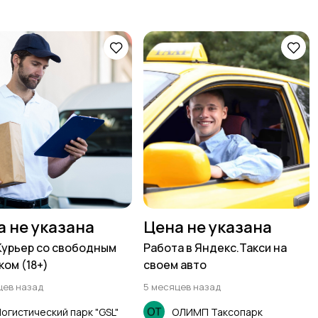
а не указана
Цена не указана
Курьер со свободным
Работа в Яндекс.Такси на
ком (18+)
своем авто
цев назад
5 месяцев назад
огистический парк "GSL"
ОЛИМП Таксопарк