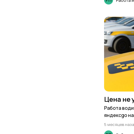
Работа 
Цена не 
Работа води
яндексgo на
5 месяцев наз