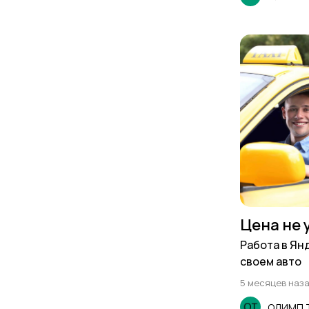
Цена не 
Работа в Ян
своем авто
5 месяцев наз
ОЛИМП Т