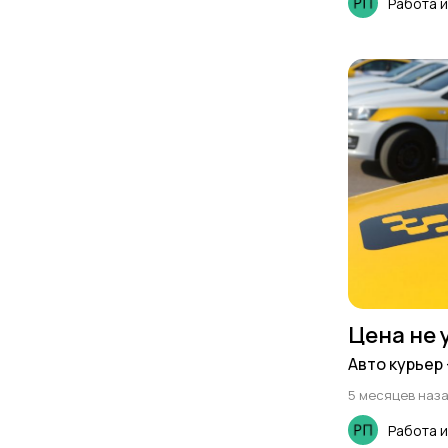
Работа 
Цена не 
Авто курьер 
5 месяцев наз
Работа 