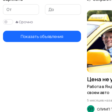
Медицина
Начало карьеры
🔥Срочно
Показать объявления
Производство
Рестораны и
общепит
Туризм и гостиницы
Управление
недвижимостью
Цена не 
Работа в Ян
своем авто
5 месяцев наз
ОЛИМП Т