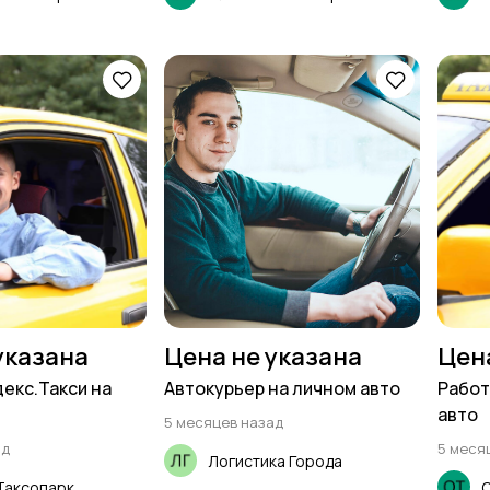
указана
Цена не указана
Цен
декс.Такси на
Автокурьер на личном авто
Работ
авто
5 месяцев назад
ад
5 меся
Логистика Города
аксопарк