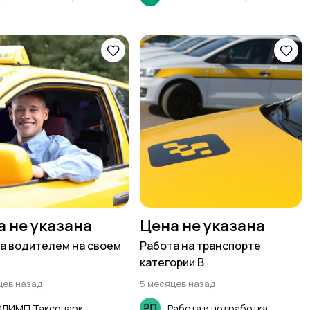
а не указана
Цена не указана
а водителем на своем
Работа на транспорте
категории В
цев назад
5 месяцев назад
ОЛИМП Таксопарк
Работа и подработка