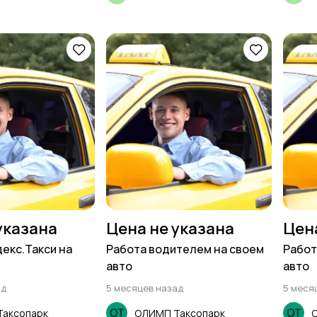
указана
Цена не указана
Цен
декс.Такси на
Работа водителем на своем
Работ
авто
авто
ад
5 месяцев назад
5 меся
аксопарк
ОЛИМП Таксопарк