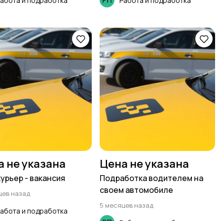
абота и подработка
Работа и подработка
а не указана
Цена не указана
курьер - вакансия
Подработка водителем на
своем автомобиле
цев назад
5 месяцев назад
абота и подработка