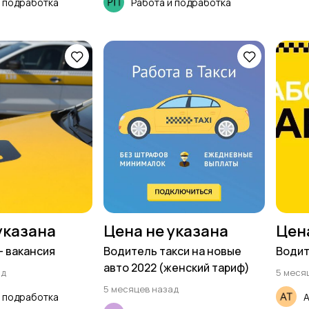
и подработка
Работа и подработка
указана
Цена не указана
Цен
- вакансия
Водитель такси на новые
Водит
авто 2022 (женский тариф)
ад
5 меся
5 месяцев назад
и подработка
А