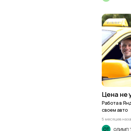
Цена не 
Работа в Ян
своем авто
5 месяцев наз
ОЛИМП Т