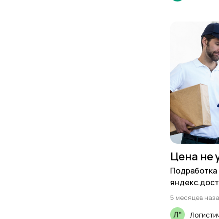
Цена не 
Подработка 
яндекс.дост
5 месяцев наз
Логистич