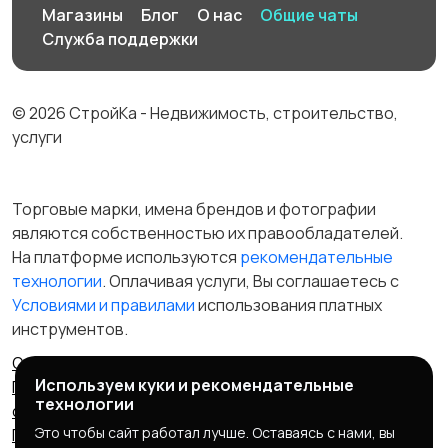
Магазины
Блог
О нас
Общие чаты
Служба поддержки
© 2026 СтройКа - Недвижимость, строительство,
услуги
Торговые марки, имена брендов и фотографии
являются собственностью их правообладателей.
На платформе используются
рекомендательные
технологии
. Оплачивая услуги, Вы соглашаетесь c
Условиями и правилами
использования платных
инструментов.
Отказ от ответственности
Правила сервиса
Используем куки и рекомендательные
Политика конфиденциальности
Пользовательское
технологии
соглашение
Запрещенные товары/услуги
Это чтобы сайт работал лучше. Оставаясь с нами, вы
Правообладателям
Партнерская программа