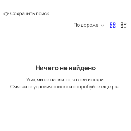
👉 Сохранить поиск
По дороже
Металл,
Общестроительные
металлические
материалы
изделия
Пены, герметики,
Пиломатериалы
Ничего не найдено
клеи
Увы, мы не нашли то, что вы искали.
Смягчите условия поиска и попробуйте еще раз.
Сухие строительные
Сыпучие материалы
смеси
Утепление, изоляция
Фасадные системы