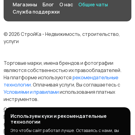
Магазины
Блог
О нас
Общие чаты
Служба поддержки
© 2026 СтройКа - Недвижимость, строительство,
услуги
Торговые марки, имена брендов и фотографии
являются собственностью их правообладателей.
На платформе используются
рекомендательные
технологии
. Оплачивая услуги, Вы соглашаетесь c
Условиями и правилами
использования платных
инструментов.
Отказ от ответственности
Правила сервиса
Используем куки и рекомендательные
Политика конфиденциальности
Пользовательское
технологии
соглашение
Запрещенные товары/услуги
Это чтобы сайт работал лучше. Оставаясь с нами, вы
Правообладателям
Партнерская программа