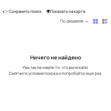
👉 Сохранить поиск
🌍Показать на карте
По дешевле
Комбинезоны
Нижнее белье
Обувь
Пиджаки и костюмы
Ничего не найдено
Увы, мы не нашли то, что вы искали.
Смягчите условия поиска и попробуйте еще раз.
Рубашки
Свитеры и толстовки
Спецодежда
Спортивная одежда