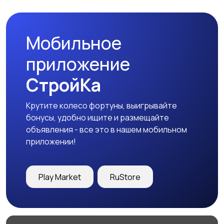
Мобильное
Футболки и поло
Штаны и шорты
приложение
СтройКа
Крутите колесо фортуны, выигрывайте
Другое
бонусы, удобно ищите и размещайте
объявления - все это в нашем мобильном
приложении!
Play Market
RuStore