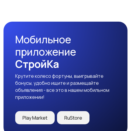
Бинокли и
оптические приборы
Мобильное
приложение
СтройКа
Крутите колесо фортуны, выигрывайте
бонусы, удобно ищите и размещайте
объявления - все это в нашем мобильном
приложении!
Play Market
RuStore