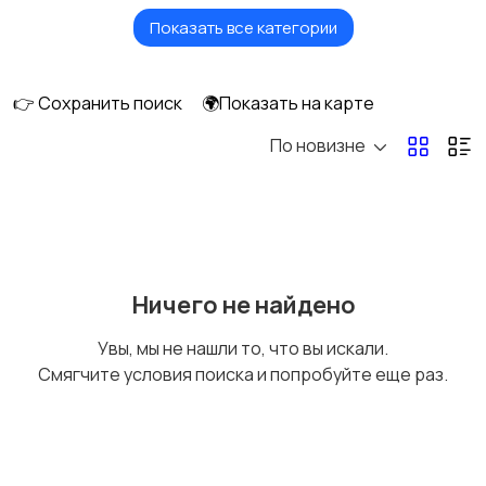
Показать все категории
Видеонаблюдение
Объективы
👉 Сохранить поиск
🌍Показать на карте
По новизне
Фотовспышки
Аксессуары
Штативы и
Студийное
Ничего не найдено
стабилизаторы
оборудование
Увы, мы не нашли то, что вы искали.
Смягчите условия поиска и попробуйте еще раз.
Цифровые
Компактные
фоторамки
фотопринтеры